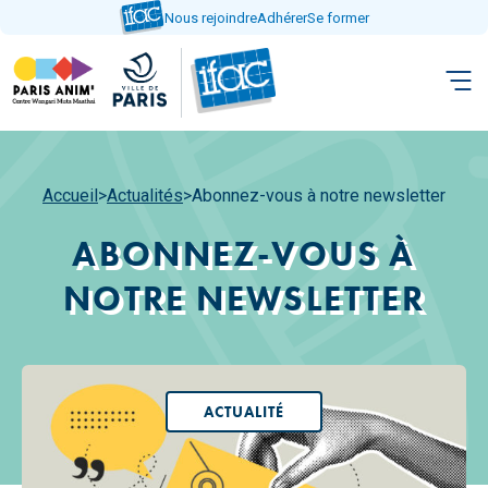
Aller
Nous rejoindre
Adhérer
Se former
directement
au
contenu
Accueil
>
Actualités
>
Abonnez-vous à notre newsletter
ABONNEZ-VOUS À
NOTRE NEWSLETTER
ACTUALITÉ