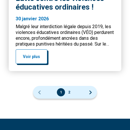
éducatives ordinaires !
30 janvier 2026
Malgré leur interdiction légale depuis 2019, les
violences éducatives ordinaires (VÉO) perdurent
encore, profondément ancrées dans des
pratiques punitives héritées du passé. Sur le
plan social, elles entretiennent un cycle de
reproduction : les enfants exposés sont plus
Voir plus
susceptibles de devenir des adultes violents ou
de développer des troubles du comportement.
Elles affectent également la confiance […]
1
2